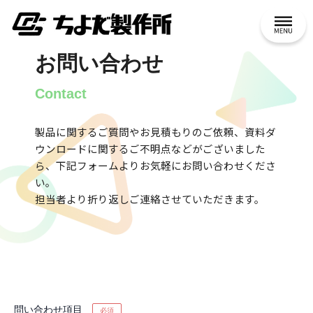
内
メ
容
ニ
を
ュ
ス
お問い合わせ
ー
キ
ッ
Contact
プ
製品に関するご質問やお見積もりのご依頼、資料ダ
ウンロードに関するご不明点などがございました
ら、下記フォームよりお気軽にお問い合わせくださ
い。
担当者より折り返しご連絡させていただきます。
問い合わせ項目
必須